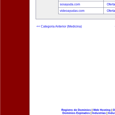
sosayuda.com
Ofert
videoayudas.com
Ofert
<< Categoria Anterior (Medicina)
Registro de Dominios
|
Web Hosting
|
D
Dominios Expirados
|
Industrias
|
Indu