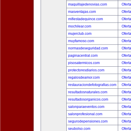
maquillajedenovias.com
Ofert
masventajas.com
Ofert
mifiestadequince.com
Ofert
mochilear.com
Ofert
mujerclub.com
Ofert
muyfamoso.com
Ofert
normasdeseguridad.com
Ofert
paginacentral.com
Ofert
pisosatermicos.com
Ofert
protectoresdiarios.com
Ofert
regalosdeamor.com
Ofert
restauraciondefotografias.com
Ofert
resultadosnaturales.com
Ofert
resultadosorganicos.com
Ofert
salonparaeventos.com
Ofert
salonprofesional.com
Ofert
segurodepensiones.com
Ofert
seubolso.com
Ofert