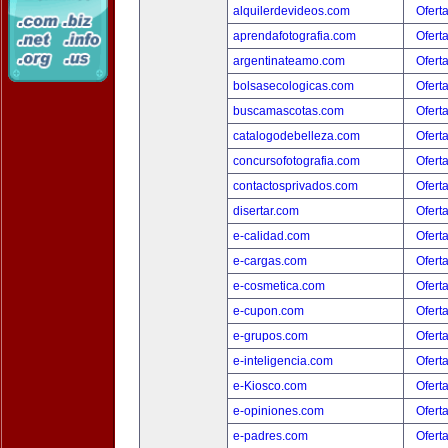
alquilerdevideos.com
Ofert
aprendafotografia.com
Ofert
argentinateamo.com
Ofert
bolsasecologicas.com
Ofert
buscamascotas.com
Ofert
catalogodebelleza.com
Ofert
concursofotografia.com
Ofert
contactosprivados.com
Ofert
disertar.com
Ofert
e-calidad.com
Ofert
e-cargas.com
Ofert
e-cosmetica.com
Ofert
e-cupon.com
Ofert
e-grupos.com
Ofert
e-inteligencia.com
Ofert
e-Kiosco.com
Ofert
e-opiniones.com
Ofert
e-padres.com
Ofert