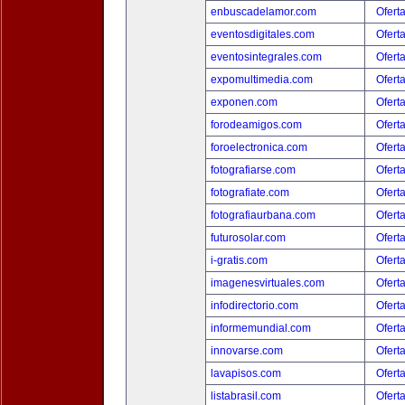
enbuscadelamor.com
Ofert
eventosdigitales.com
Ofert
eventosintegrales.com
Ofert
expomultimedia.com
Ofert
exponen.com
Ofert
forodeamigos.com
Ofert
foroelectronica.com
Ofert
fotografiarse.com
Ofert
fotografiate.com
Ofert
fotografiaurbana.com
Ofert
futurosolar.com
Ofert
i-gratis.com
Ofert
imagenesvirtuales.com
Ofert
infodirectorio.com
Ofert
informemundial.com
Ofert
innovarse.com
Ofert
lavapisos.com
Ofert
listabrasil.com
Ofert