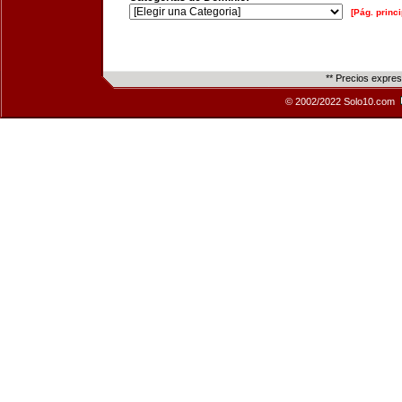
[Pág. princi
** Precios expre
© 2002/2022 Solo10.com