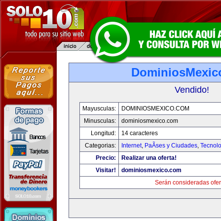
DominiosMexic
Vendido!
Mayusculas:
DOMINIOSMEXICO.COM
Minusculas:
dominiosmexico.com
Longitud:
14 caracteres
Categorias:
Internet
,
PaÃ­ses y Ciudades
,
Tecnolo
Precio:
Realizar una oferta!
Visitar!
dominiosmexico.com
Serán consideradas ofer