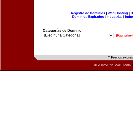
Registro de Dominios
|
Web Hosting
|
D
Dominios Expirados
|
Industrias
|
Indu
Categorías de Dominio:
[Pág. princi
** Precios expre
© 2002/2022 Solo10.com