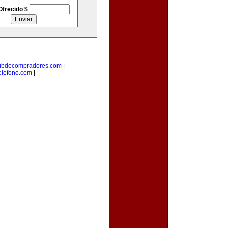
Ofrecido $
ubdecompradores.com
|
elefono.com
|