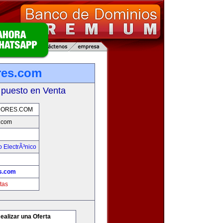
res.com
 puesto en Venta
ORES.COM
.com
 ElectrÃ³nico
s.com
tas
ealizar una Oferta