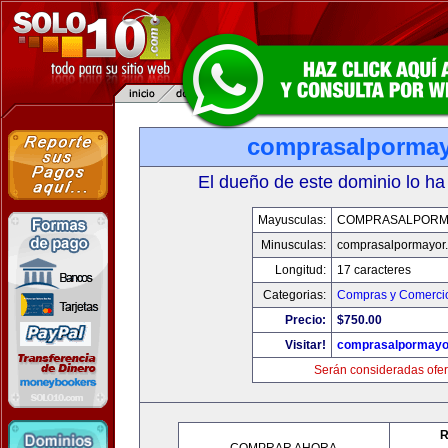
comprasalporma
El dueño de este dominio lo ha
Mayusculas:
COMPRASALPORM
Minusculas:
comprasalpormayor
Longitud:
17 caracteres
Categorias:
Compras y Comercio
Precio:
$750.00
Visitar!
comprasalpormayo
Serán consideradas ofer
R