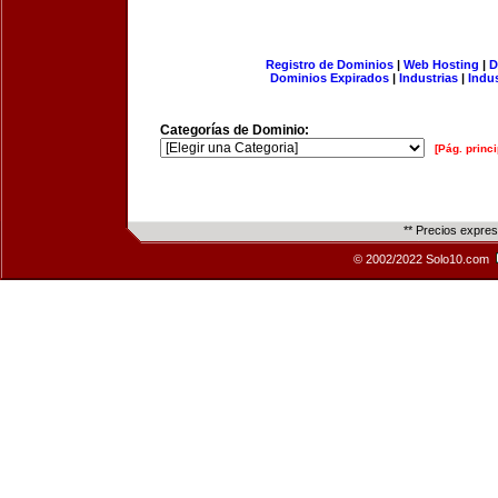
Registro de Dominios
|
Web Hosting
|
D
Dominios Expirados
|
Industrias
|
Indu
Categorías de Dominio:
[Pág. princi
** Precios expre
© 2002/2022 Solo10.com