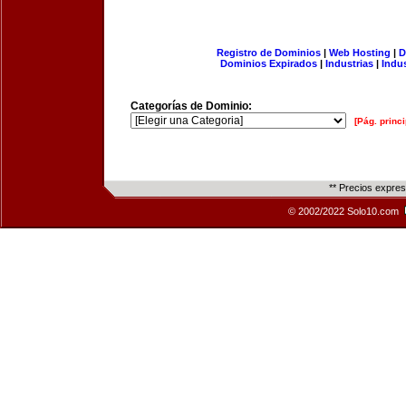
Registro de Dominios
|
Web Hosting
|
D
Dominios Expirados
|
Industrias
|
Indu
Categorías de Dominio:
[Pág. princi
** Precios expre
© 2002/2022 Solo10.com