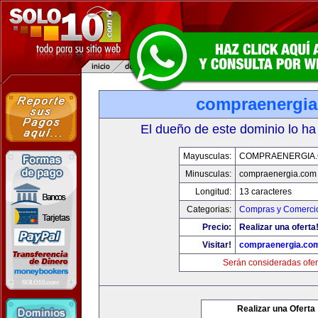
compraenergi
El dueño de este dominio lo ha
Mayusculas:
COMPRAENERGIA
Minusculas:
compraenergia.com
Longitud:
13 caracteres
Categorias:
Compras y Comercio
Precio:
Realizar una oferta
Visitar!
compraenergia.co
Serán consideradas ofer
Realizar una Oferta