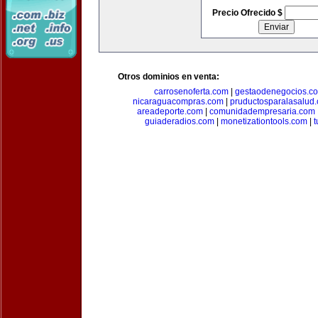
Precio Ofrecido $
Otros dominios en venta:
carrosenoferta.com
|
gestaodenegocios.c
nicaraguacompras.com
|
pruductosparalasalud
areadeporte.com
|
comunidadempresaria.com
guiaderadios.com
|
monetizationtools.com
|
t