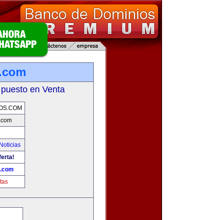
.com
 puesto en Venta
OS.COM
.com
Noticias
ferta!
.com
tas