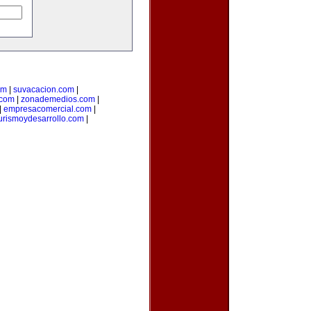
om
|
suvacacion.com
|
.com
|
zonademedios.com
|
|
empresacomercial.com
|
urismoydesarrollo.com
|