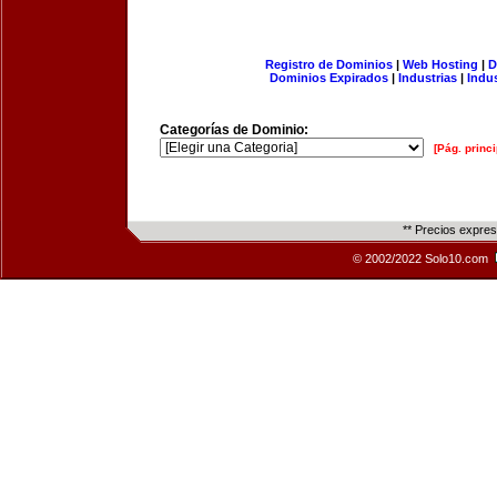
Registro de Dominios
|
Web Hosting
|
D
Dominios Expirados
|
Industrias
|
Indu
Categorías de Dominio:
[Pág. princi
** Precios expre
© 2002/2022 Solo10.com