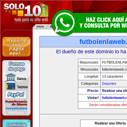
futbolenlaweb
El dueño de este dominio lo ha
Mayusculas:
FUTBOLENLA
Minusculas:
futbolenlaweb.
Longitud:
13 caracteres
Categorias:
Deportes
Precio:
Realizar una of
Visitar!
futbolenlaweb
Serán consideradas ofer
Realizar una Oferta