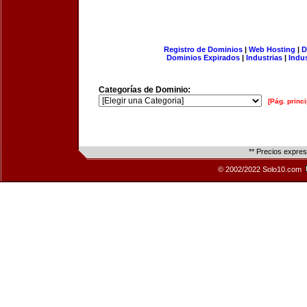
Registro de Dominios
|
Web Hosting
|
D
Dominios Expirados
|
Industrias
|
Indu
Categorías de Dominio:
[Pág. princi
** Precios expre
© 2002/2022 Solo10.com