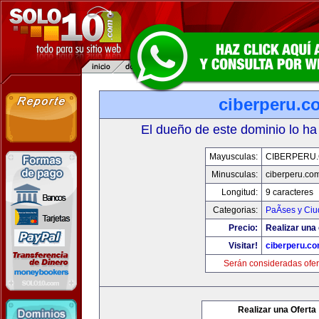
ciberperu.c
El dueño de este dominio lo ha
Mayusculas:
CIBERPERU
Minusculas:
ciberperu.co
Longitud:
9 caracteres
Categorias:
PaÃ­ses y Ci
Precio:
Realizar una 
Visitar!
ciberperu.c
Serán consideradas ofer
Realizar una Oferta