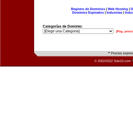
Registro de Dominios
|
Web Hosting
|
D
Dominios Expirados
|
Industrias
|
Indu
Categorías de Dominio:
[Pág. princi
** Precios expre
© 2002/2022 Solo10.com