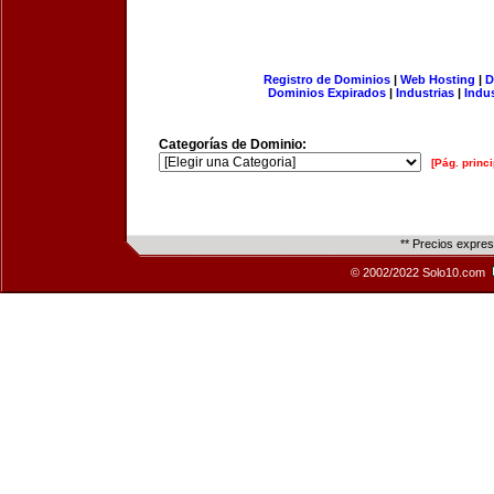
Registro de Dominios
|
Web Hosting
|
D
Dominios Expirados
|
Industrias
|
Indu
Categorías de Dominio:
[Pág. princi
** Precios expre
© 2002/2022 Solo10.com