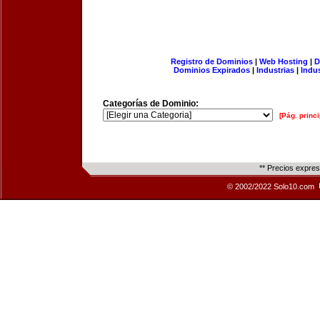
Registro de Dominios
|
Web Hosting
|
D
Dominios Expirados
|
Industrias
|
Indu
Categorías de Dominio:
[Pág. princi
** Precios expre
© 2002/2022 Solo10.com