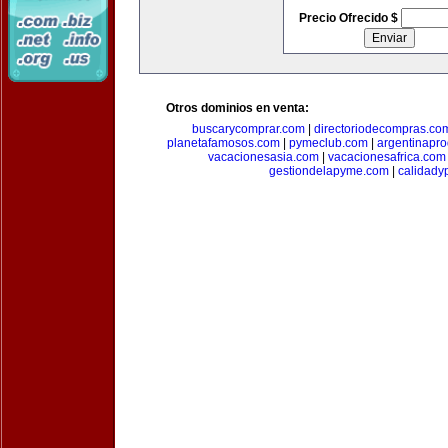
Precio Ofrecido $
Otros dominios en venta:
buscarycomprar.com
|
directoriodecompras.co
planetafamosos.com
|
pymeclub.com
|
argentinapro
vacacionesasia.com
|
vacacionesafrica.com
gestiondelapyme.com
|
calidady