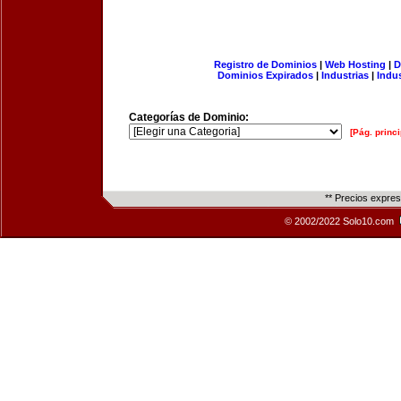
Registro de Dominios
|
Web Hosting
|
D
Dominios Expirados
|
Industrias
|
Indu
Categorías de Dominio:
[Pág. princi
** Precios expre
© 2002/2022 Solo10.com