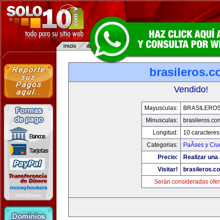
brasileros.
Vendido!
Mayusculas:
BRASILERO
Minusculas:
brasileros.co
Longitud:
10 caracteres
Categorias:
PaÃ­ses y Ci
Precio:
Realizar una 
Visitar!
brasileros.c
Serán consideradas ofer