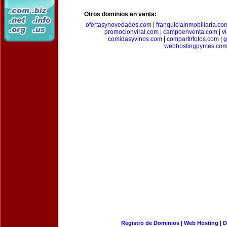
Otros dominios en venta:
ofertasynovedades.com
|
franquiciainmobiliaria.co
promocionviral.com
|
campoenventa.com
|
v
comidasyvinos.com
|
compartirfotos.com
|
g
webhostingpymes.co
Registro de Dominios
|
Web Hosting
|
D