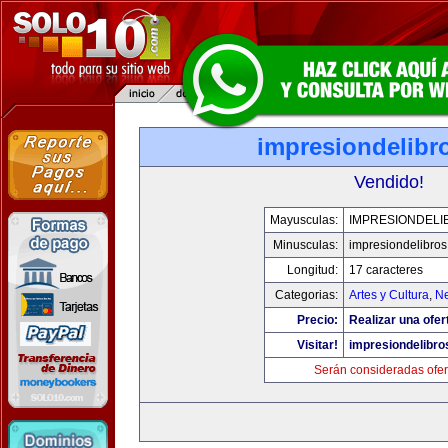
impresiondelibr
Vendido!
Mayusculas:
IMPRESIONDELI
Minusculas:
impresiondelibro
Longitud:
17 caracteres
Categorias:
Artes y Cultura
,
Ne
Precio:
Realizar una ofer
Visitar!
impresiondelibr
Serán consideradas ofer