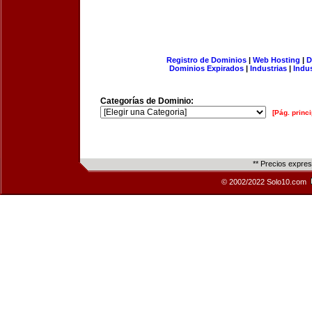
Registro de Dominios
|
Web Hosting
|
D
Dominios Expirados
|
Industrias
|
Indu
Categorías de Dominio:
[Pág. princi
** Precios expre
© 2002/2022 Solo10.com