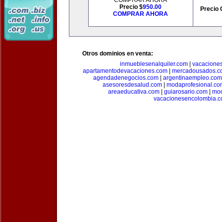
COMPRAR AHORA
Precio $
950.00
Precio 
COMPRAR AHORA
Otros dominios en venta:
inmueblesenalquiler.com
|
vacacione
apartamentodevacaciones.com
|
mercadousados.c
agendadenegocios.com
|
argentinaempleo.com
asesoresdesalud.com
|
modaprofesional.co
areaeducativa.com
|
guiarosario.com
|
mod
vacacionesencolombia.