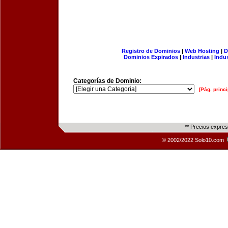
Registro de Dominios
|
Web Hosting
|
D
Dominios Expirados
|
Industrias
|
Indu
Categorías de Dominio:
[Pág. princi
** Precios expre
© 2002/2022 Solo10.com