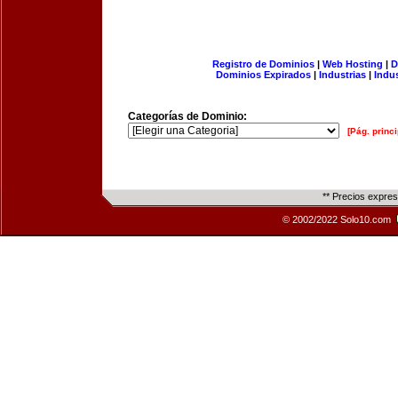
Registro de Dominios
|
Web Hosting
|
D
Dominios Expirados
|
Industrias
|
Indu
Categorías de Dominio:
[Pág. princi
** Precios expre
© 2002/2022 Solo10.com