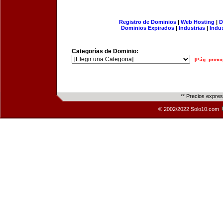
Registro de Dominios
|
Web Hosting
|
D
Dominios Expirados
|
Industrias
|
Indu
Categorías de Dominio:
[Pág. princi
** Precios expre
© 2002/2022 Solo10.com