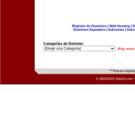
Registro de Dominios
|
Web Hosting
|
D
Dominios Expirados
|
Industrias
|
Indu
Categorías de Dominio:
[Pág. princi
** Precios expre
© 2002/2022 Solo10.com