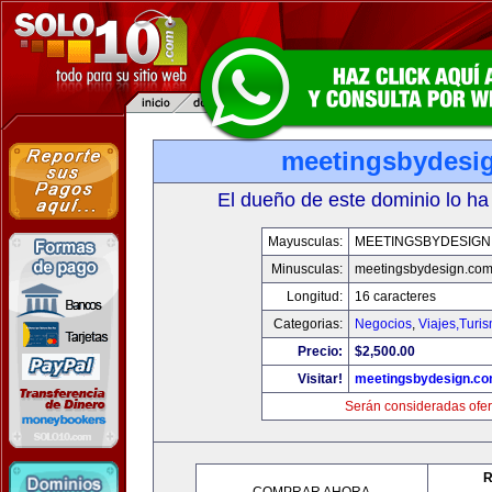
meetingsbydesi
El dueño de este dominio lo ha
Mayusculas:
MEETINGSBYDESIGN
Minusculas:
meetingsbydesign.co
Longitud:
16 caracteres
Categorias:
Negocios
,
Viajes,Turi
Precio:
$2,500.00
Visitar!
meetingsbydesign.c
Serán consideradas ofer
R