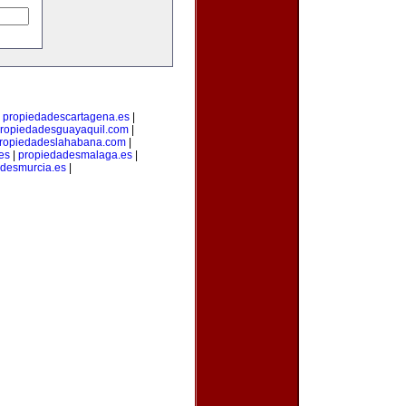
|
propiedadescartagena.es
|
ropiedadesguayaquil.com
|
ropiedadeslahabana.com
|
es
|
propiedadesmalaga.es
|
desmurcia.es
|