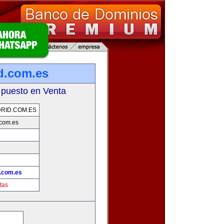
d.com.es
 puesto en Venta
RID.COM.ES
com.es
.com.es
tas