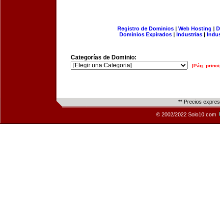
Registro de Dominios
|
Web Hosting
|
D
Dominios Expirados
|
Industrias
|
Indu
Categorías de Dominio:
[Pág. princi
** Precios expre
© 2002/2022 Solo10.com