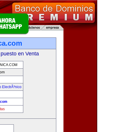
ca.com
 puesto en Venta
NICA.COM
com
 ElectrÃ³nico
!
.com
tas