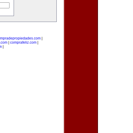
mpradepropiedades.com
|
a.com
|
comprafeliz.com
|
m
|