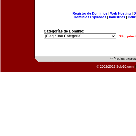
Registro de Dominios
|
Web Hosting
|
D
Dominios Expirados
|
Industrias
|
Indu
Categorías de Dominio:
[Pág. princi
** Precios expre
© 2002/2022 Solo10.com